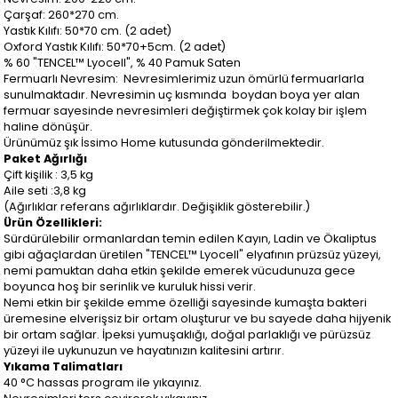
Çarşaf: 260*270 cm.
Yastık Kılıfı: 50*70 cm. (2 adet)
Oxford Yastık Kılıfı: 50*70+5cm. (2 adet)
% 60 "TENCEL™ Lyocell", % 40 Pamuk Saten
Fermuarlı Nevresim: Nevresimlerimiz uzun ömürlü fermuarlarla
sunulmaktadır. Nevresimin uç kısmında boydan boya yer alan
fermuar sayesinde nevresimleri değiştirmek çok kolay bir işlem
haline dönüşür.
Ürünümüz şık İssimo Home kutusunda gönderilmektedir.
Paket Ağırlığı
Çift kişilik : 3,5 kg
Aile seti :3,8 kg
(Ağırlıklar referans ağırlıklardır. Değişiklik gösterebilir.)
Ürün Özellikleri:
Sürdürülebilir ormanlardan temin edilen Kayın, Ladin ve Ökaliptus
gibi ağaçlardan üretilen "TENCEL™ Lyocell" elyafının prüzsüz yüzeyi,
nemi pamuktan daha etkin şekilde emerek vücudunuza gece
boyunca hoş bir serinlik ve kuruluk hissi verir.
Nemi etkin bir şekilde emme özelliği sayesinde kumaşta bakteri
üremesine elverişsiz bir ortam oluşturur ve bu sayede daha hijyenik
bir ortam sağlar. İpeksi yumuşaklığı, doğal parlaklığı ve pürüzsüz
yüzeyi ile uykunuzun ve hayatınızın kalitesini artırır.
Yıkama Talimatları
40 °C hassas program ile yıkayınız.