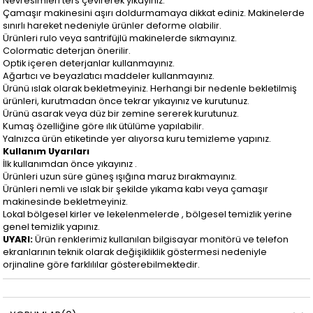
Nevresimleri ters çevirerek yıkayınız.
Çamaşır makinesini aşırı doldurmamaya dikkat ediniz. Makinelerde
sınırlı hareket nedeniyle ürünler deforme olabilir.
Ürünleri rulo veya santrifüjlü makinelerde sıkmayınız.
Colormatic deterjan önerilir.
Optik içeren deterjanlar kullanmayınız.
Ağartıcı ve beyazlatıcı maddeler kullanmayınız.
Ürünü ıslak olarak bekletmeyiniz. Herhangi bir nedenle bekletilmiş
ürünleri, kurutmadan önce tekrar yıkayınız ve kurutunuz.
Ürünü asarak veya düz bir zemine sererek kurutunuz.
Kumaş özelliğine göre ılık ütülüme yapılabilir.
Yalnızca ürün etiketinde yer alıyorsa kuru temizleme yapınız.
Kullanım Uyarıları
İlk kullanımdan önce yıkayınız .
Ürünleri uzun süre güneş ışığına maruz bırakmayınız.
Ürünleri nemli ve ıslak bir şekilde yıkama kabı veya çamaşır
makinesinde bekletmeyiniz.
Lokal bölgesel kirler ve lekelenmelerde , bölgesel temizlik yerine
genel temizlik yapınız.
UYARI:
Ürün renklerimiz kullanılan bilgisayar monitörü ve telefon
ekranlarının teknik olarak değişikliklik göstermesi nedeniyle
orjinaline göre farklılılar gösterebilmektedir.