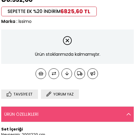
6825,60 TL
SEPETTE EK %20 İNDİRİM
Marka
:
İssimo
Ürün stoklarımızda kalmamıştır.
TAVSIYE ET
YORUM YAZ
ÜRÜN ÖZELLIKLERI
Set İçeriği
Nevresim: 200*220 cm.