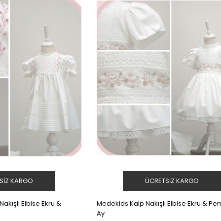
SIZ KARGO
ÜCRETSIZ KARGO
akışlı Elbise Ekru &
Medekids Kalp Nakışlı Elbise Ekru & P
Ay