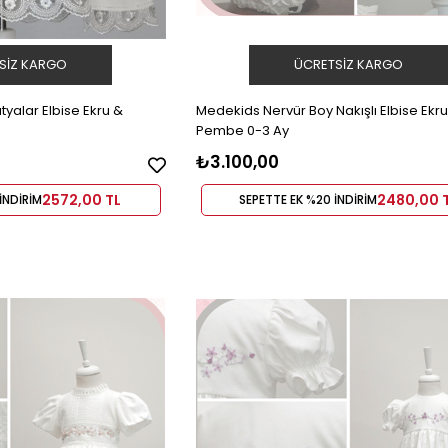
SIZ KARGO
ÜCRETSIZ KARGO
yalar Elbise Ekru &
Medekids Nervür Boy Nakışlı Elbise Ekru
Pembe 0-3 Ay
₺3.100,00
2572,00 TL
2480,00 
İNDİRİM
SEPETTE EK %20 İNDİRİM