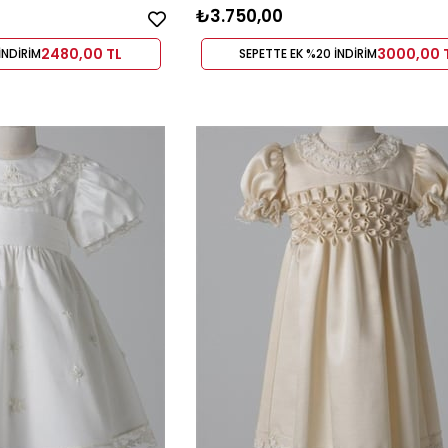
₺3.750,00
2480,00 TL
3000,00 
İNDİRİM
SEPETTE EK %20 İNDİRİM