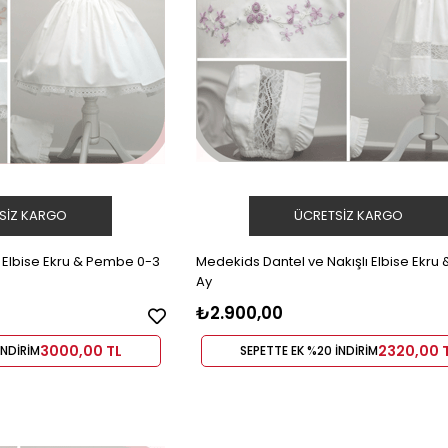
SIZ KARGO
ÜCRETSIZ KARGO
 Elbise Ekru & Pembe 0-3
Medekids Dantel ve Nakışlı Elbise Ekru &
Ay
₺2.900,00
3000,00 TL
2320,00 
İNDİRİM
SEPETTE EK %20 İNDİRİM