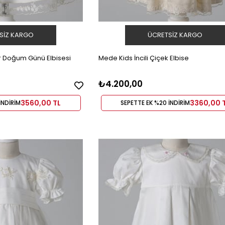
SIZ KARGO
ÜCRETSIZ KARGO
 Doğum Günü Elbisesi
Mede Kids İncili Çiçek Elbise
₺4.200,00
3560,00 TL
3360,00 
İNDİRİM
SEPETTE EK %20 İNDİRİM