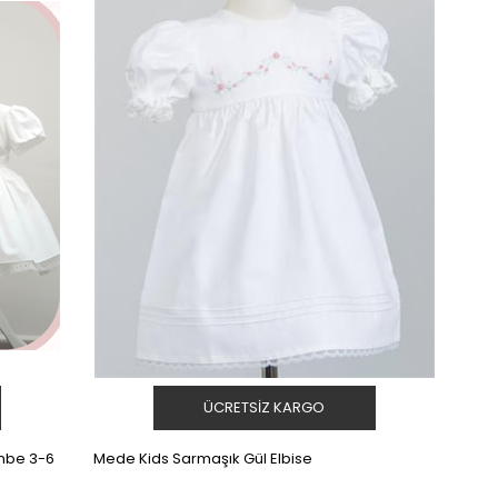
ÜCRETSIZ KARGO
embe 3-6
Mede Kids Sarmaşık Gül Elbise