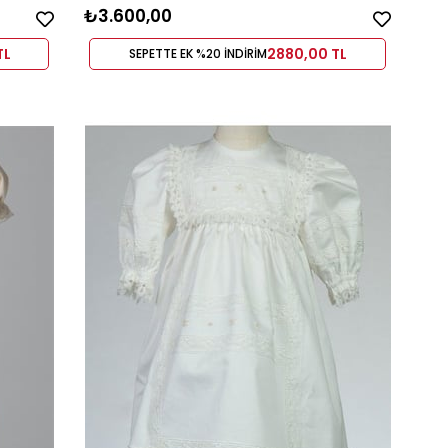
₺3.600,00
TL
2880,00 TL
SEPETTE EK %20 İNDİRİM