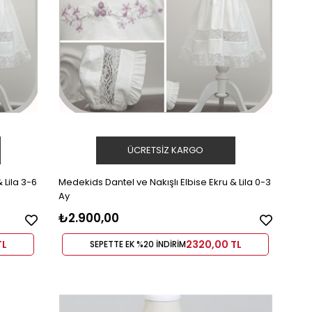
ÜCRETSIZ KARGO
 Lila 3-6
Medekids Dantel ve Nakışlı Elbise Ekru & Lila 0-3
Ay
₺2.900,00
TL
2320,00 TL
SEPETTE EK %20 İNDİRİM