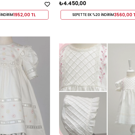
₺4.450,00
1952,00 TL
3560,00 
İNDİRİM
SEPETTE EK %20 İNDİRİM