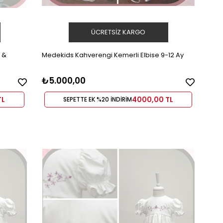
ÜCRETSIZ KARGO
 &
Medekids Kahverengi Kemerli Elbise 9-12 Ay
₺5.000,00
TL
4000,00 TL
SEPETTE EK %20 İNDİRİM