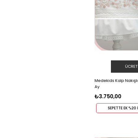
ÜCRET
Medekids Kalp Nakışlı
Ay
₺3.750,00
SEPETTE EK %20 