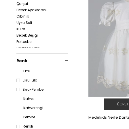
Çarşaf
Bebek Ayakkabısı
Cibinlik
Uyku Seti
Külot
Bebek Beşiği
Portbebe
Hastene Çıkışı
Zıbın
Renk
Tulum
Bornoz
Ekru
Havlu
Nevresim Takımı
Ekru-Lila
Battaniye
Ekru-Pembe
Panço
Yatak Örtüsü
Kahve
ÜCRET
Pike
Kahverengi
Yorgan
Medekids Nerfe Dantel
Pembe
Yastık Kılıfı
Önlük
Renkli