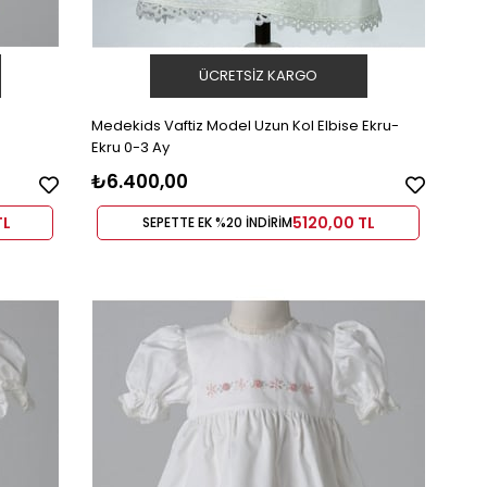
ÜCRETSIZ KARGO
Medekids Vaftiz Model Uzun Kol Elbise Ekru-
Ekru 0-3 Ay
₺6.400,00
TL
5120,00 TL
SEPETTE EK %20 İNDİRİM