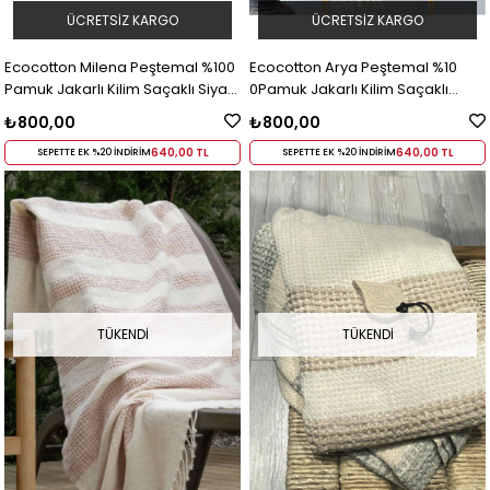
ÜCRETSIZ KARGO
ÜCRETSIZ KARGO
Ecocotton Milena Peştemal %100
Ecocotton Arya Peştemal %10
Pamuk Jakarlı Kilim Saçaklı Siyah
0Pamuk Jakarlı Kilim Saçaklı
90x180 Cm
Siyah 90x180 Cm
₺800,00
₺800,00
640,00 TL
640,00 TL
SEPETTE EK %20 İNDİRİM
SEPETTE EK %20 İNDİRİM
TÜKENDI
TÜKENDI