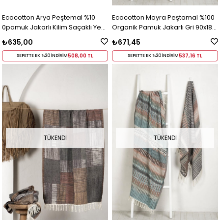
Ecocotton Arya Peştemal %10
Ecocotton Mayra Peştamal %100
0pamuk Jakarlı Kilim Saçaklı Yeşil
Organik Pamuk Jakarlı Gri 90x180
90x180 Cm
Cm Gri
₺635,00
₺671,45
508,00 TL
537,16 TL
SEPETTE EK %20 İNDİRİM
SEPETTE EK %20 İNDİRİM
TÜKENDI
TÜKENDI