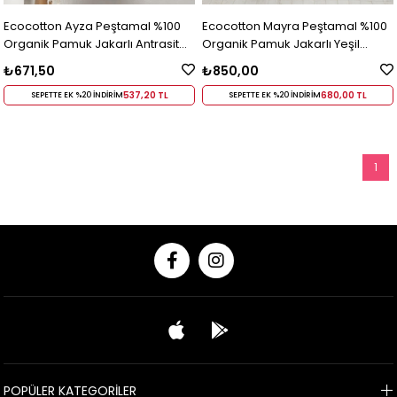
Ecocotton Ayza Peştamal %100
Ecocotton Mayra Peştamal %100
Organik Pamuk Jakarlı Antrasit
Organik Pamuk Jakarlı Yeşil
90x180 Cm Antrasit
90x180 Cm Yeşil
₺671,50
₺850,00
537,20 TL
680,00 TL
SEPETTE EK %20 İNDİRİM
SEPETTE EK %20 İNDİRİM
1
POPÜLER KATEGORİLER