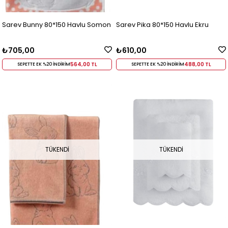
Sarev Bunny 80*150 Havlu Somon
Sarev Pika 80*150 Havlu Ekru
₺705,00
₺610,00
564,00 TL
488,00 TL
SEPETTE EK %20 İNDİRİM
SEPETTE EK %20 İNDİRİM
TÜKENDI
TÜKENDI