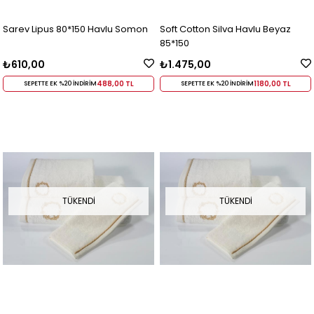
Sarev Lipus 80*150 Havlu Somon
Soft Cotton Silva Havlu Beyaz
85*150
₺610,00
₺1.475,00
488,00 TL
1180,00 TL
SEPETTE EK %20 İNDİRİM
SEPETTE EK %20 İNDİRİM
TÜKENDI
TÜKENDI