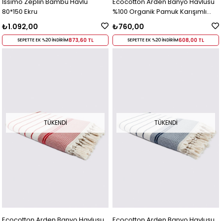
İssimo Zeplin Bambu Havlu
Ecocotton Arden Banyo Havlusu
80*150 Ekru
%100 Organik Pamuk Karışımlı
Kenevir Havlu Hardal-Bej 80x150
₺1.092,00
₺760,00
Cm
873,60 TL
608,00 TL
SEPETTE EK %20 İNDİRİM
SEPETTE EK %20 İNDİRİM
TÜKENDI
TÜKENDI
Ecocotton Arden Banyo Havlusu
Ecocotton Arden Banyo Havlusu