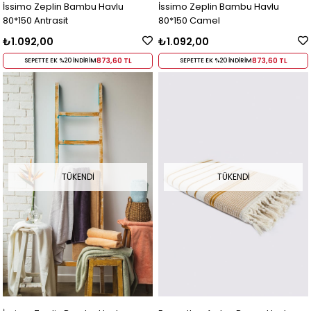
İssimo Zeplin Bambu Havlu
İssimo Zeplin Bambu Havlu
80*150 Antrasit
80*150 Camel
₺1.092,00
₺1.092,00
873,60 TL
873,60 TL
SEPETTE EK %20 İNDİRİM
SEPETTE EK %20 İNDİRİM
TÜKENDI
TÜKENDI