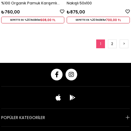
%100 Organik Pamuk Karışımlı
Nakışlı 50x100
Kenevir Havlu Bej 80x150 Cm Bej
₺760,00
₺875,00
608,00 TL
700,00 TL
SEPETTE EK %20 İNDİRİM
SEPETTE EK %20 İNDİRİM
1
2
>
POPÜLER KATEGORİLER