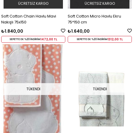
ÜCRETSIZ KARGO
ÜCRETSIZ KARGO
Soft Cotton Chain Havlu Mavi
Soft Cotton Micro Havlu Ekru
Nakışlı 75x150
75*150 cm
₺1.840,00
₺1.640,00
1472,00 TL
1312,00 TL
SEPETTE EK %20 İNDİRİM
SEPETTE EK %20 İNDİRİM
TÜKENDI
TÜKENDI