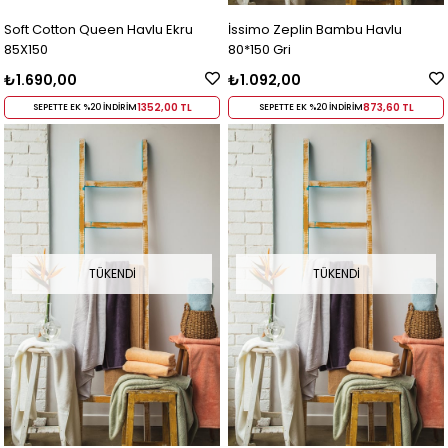
Soft Cotton Queen Havlu Ekru
İssimo Zeplin Bambu Havlu
85X150
80*150 Gri
₺1.690,00
₺1.092,00
1352,00 TL
873,60 TL
SEPETTE EK %20 İNDİRİM
SEPETTE EK %20 İNDİRİM
TÜKENDI
TÜKENDI