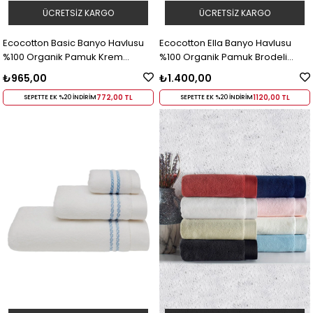
ÜCRETSIZ KARGO
ÜCRETSIZ KARGO
Ecocotton Basic Banyo Havlusu
Ecocotton Ella Banyo Havlusu
%100 Organik Pamuk Krem
%100 Organik Pamuk Brodeli
80x150 Cm
Pudra 80x150 Cm
₺965,00
₺1.400,00
772,00 TL
1120,00 TL
SEPETTE EK %20 İNDİRİM
SEPETTE EK %20 İNDİRİM