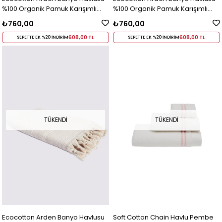
%100 Organik Pamuk Karışımlı
%100 Organik Pamuk Karışımlı
Kenevir Havlu Kırmızı-Bej
Kenevir Havlu Lacivert-Bej 80x150
₺760,00
₺760,00
80x150Cm
Cm
608,00 TL
608,00 TL
SEPETTE EK %20 İNDİRİM
SEPETTE EK %20 İNDİRİM
TÜKENDI
TÜKENDI
Ecocotton Arden Banyo Havlusu
Soft Cotton Chain Havlu Pembe